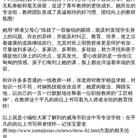
无私奉献和毫无保留，促进了青年教师的更快成长。她所在的
专业组，教师团队形成了真诚相待的好习惯、团结向上的教研
氛围!
她用“师者父母心”练就了一双敏锐的眼睛，能及时发现学生身
上的问题、存在的异样，并能及时纠正、教育、培养，使之沿
着健康的道路继续前行。尤其对班上弱势群体更是呵护有加，
尽量做到多谈心、多家访、多帮助、多鼓励，努力寻找和善于
捕捉他们身上的闪光点，促其发光。 爱心收获的是一份份沉
甸甸的情感。孩子们每到上她的课，脸上都会洋溢着幸福的笑
容。
和许许多多普通的一线教师一样，张老师对教学精益求精，对
知识一丝不苟，对娴熟技能孜孜追求，她爱岗敬业、脚踏实
地，以自己的一言一行默默地诠释着一位职校教师的“工匠精
神”，在教师这个平凡的岗位上书写着为人师者永恒的教育情
怀!
以上就是小编给大家了解到的威海市职业中等专业学校：在平
凡的岗位上书写师者情怀—记张宝爱老
师:http://www.yantaijixiao.cn/news/show-82.html方面的相关信
息。