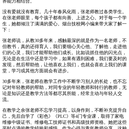
养能力相结合。
没有爱就没有教育。几十年春风化雨，张老师教过各类学生。
在张老师眼里，每个孩子都有向善、上进之心。对于每一个学
生，她都倾注了满满的爱心。烟台技校网小编来带大家了解一
下：
张老师说，从教30多年来，感触最深的就是作为一名老师，不
但教书，真的还得育人，我们要细心关心他、了解他，走进他
们的心灵，我们才能帮助他们成长。比如说抓住他的闪光点，
无论是在生活中还是学习中，如果有遇到困难，我们要及时的
发现，然后帮助他，让他喜欢上我们，也就会喜欢上我们的课
堂，学习或其他方面就会有进步。
30多年来，张老师在教学工作中不断学习别人的长处，也不忘
记对年轻教师的帮助，对同专业的年轻教师和转行的教师，无
论是知识还是教学方法等都尽其所能，经常主动与年轻人交
流。
在教学之余张老师不忘学习提高，以身作则，不断补充提升自
己，先后自学了《彩色》《PLC》等4门专业课，取得了家电
维修中级证书、维修电工技师证书和高级技师资格。她把这些
平时点滴的教学经验和感悟，作为心得与青年教师分享。这种