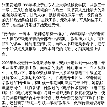
张宝爱老师1988年毕业于山东农业大学机械化学院，从教三十
一载，三尺讲台是她耕耘的一方热土，教书育人是她最大的乐
趣;她献身教育，甘为人梯，默默耕耘在教学一线，发挥自己
的光和热;她勤奋耕耘、忘我工作、无私奉献，平凡岗位不凡
坚守，纵然岁月消逝了她无怨无悔。
“要给学生一碗水，教师必须有一桶水”。88年刚毕业的张老师
一人担任87级电子班的全部专业课程时，教学压力很大。面对
陌生的课本，她利用空闲时间，自己去书店选购参考书，把每
一个知识点反复推敲，把课本研究的很透，才踏实地登上讲
台。
2008年学校进行一体化教学改革，安排张老师到一体化电工专
业从事实训教学工作。面临新的挑战，她迎难而上，在团队师
生共同努力下，带领06数修班第一批参加维修电工中级鉴定，
技能考试过关率达到90%以上。 在机电专业团队，张老师前
后教过7门专业课，有时候一学期同时教两门专业课，她都默
默坚守岗位，认真备课。她教过的《电子技术基础》《电工基
础》和《电机与变压器》每讲一遍都把课件反复补充修改，使
每门课程都能结合本专业特点，形成全套完整的PPT课件和教
案，还创新了“鼓励—引领—考核”教学法，做到传授知识与培