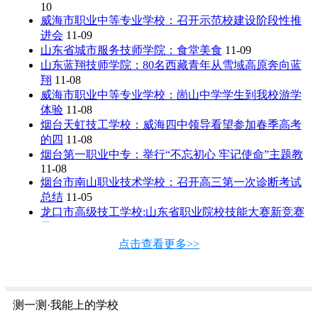
10
威海市职业中等专业学校：召开示范校建设阶段性推
进会
11-09
山东省城市服务技师学院：食堂美食
11-09
山东蓝翔技师学院：80名西藏青年从雪域高原奔向蓝
翔
11-08
威海市职业中等专业学校：崮山中学学生到我校游学
体验
11-08
烟台天虹技工学校：威海四中领导看望参加春季高考
的四
11-08
烟台第一职业中专：举行“不忘初心 牢记使命”主题教
11-08
烟台市南山职业技术学校：召开高三第一次诊断考试
总结
11-05
龙口市高级技工学校:山东省职业院校技能大赛新竞赛
勇
11-04
山东蓝翔技师学院：湘西州人社局领导看望对口扶贫
点击查看更多>>
学生
11-02
烟台船舶工业学校：喜获省赛汽车项目一等奖
11-01
烟台机电工业学校：传递正能量 托起中国梦
11-01
世界技能大赛烟台选拔赛在烟台工贸技师学院开赛
测一测·我能上的学校
11-01