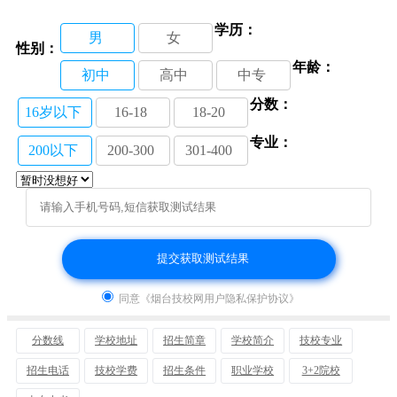
烟台市南山职业技术学校：全面总结第一次诊断性考
学历：
试
11-01
男
女
性别：
年龄：
初中
高中
中专
分数：
16岁以下
16-18
18-20
专业：
200以下
200-300
301-400
同意《烟台技校网用户隐私保护协议》
分数线
学校地址
招生简章
学校简介
技校专业
招生电话
技校学费
招生条件
职业学校
3+2院校