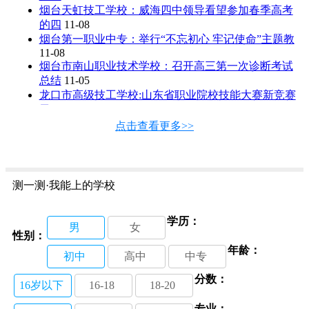
烟台天虹技工学校：威海四中领导看望参加春季高考
的四
11-08
烟台第一职业中专：举行“不忘初心 牢记使命”主题教
11-08
烟台市南山职业技术学校：召开高三第一次诊断考试
总结
11-05
龙口市高级技工学校:山东省职业院校技能大赛新竞赛
勇
11-04
山东蓝翔技师学院：湘西州人社局领导看望对口扶贫
点击查看更多>>
学生
11-02
烟台船舶工业学校：喜获省赛汽车项目一等奖
11-01
烟台机电工业学校：传递正能量 托起中国梦
11-01
世界技能大赛烟台选拔赛在烟台工贸技师学院开赛
测一测·我能上的学校
11-01
烟台市南山职业技术学校：全面总结第一次诊断性考
学历：
试
11-01
男
女
性别：
年龄：
初中
高中
中专
分数：
16岁以下
16-18
18-20
专业：