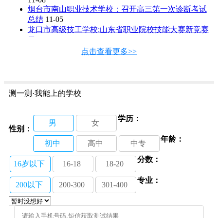
烟台市南山职业技术学校：召开高三第一次诊断考试
总结
11-05
龙口市高级技工学校:山东省职业院校技能大赛新竞赛
勇
11-04
山东蓝翔技师学院：湘西州人社局领导看望对口扶贫
点击查看更多>>
学生
11-02
烟台船舶工业学校：喜获省赛汽车项目一等奖
11-01
烟台机电工业学校：传递正能量 托起中国梦
11-01
世界技能大赛烟台选拔赛在烟台工贸技师学院开赛
测一测·我能上的学校
11-01
烟台市南山职业技术学校：全面总结第一次诊断性考
学历：
试
11-01
男
女
性别：
年龄：
初中
高中
中专
分数：
16岁以下
16-18
18-20
专业：
200以下
200-300
301-400