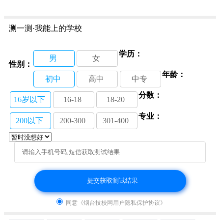
烟台船舶工业学校：喜获省赛汽车项目一等奖
11-01
烟台机电工业学校：传递正能量 托起中国梦
11-01
世界技能大赛烟台选拔赛在烟台工贸技师学院开赛
测一测·我能上的学校
11-01
烟台市南山职业技术学校：全面总结第一次诊断性考
学历：
试
11-01
男
女
性别：
年龄：
初中
高中
中专
分数：
16岁以下
16-18
18-20
专业：
200以下
200-300
301-400
同意《烟台技校网用户隐私保护协议》