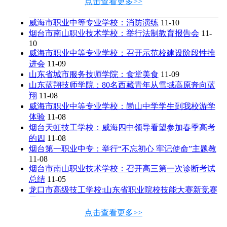
点击查看更多>>
威海市职业中等专业学校：消防演练
11-10
烟台市南山职业技术学校：举行法制教育报告会
11-
10
威海市职业中等专业学校：召开示范校建设阶段性推
进会
11-09
山东省城市服务技师学院：食堂美食
11-09
山东蓝翔技师学院：80名西藏青年从雪域高原奔向蓝
翔
11-08
威海市职业中等专业学校：崮山中学学生到我校游学
体验
11-08
烟台天虹技工学校：威海四中领导看望参加春季高考
的四
11-08
烟台第一职业中专：举行“不忘初心 牢记使命”主题教
11-08
烟台市南山职业技术学校：召开高三第一次诊断考试
总结
11-05
龙口市高级技工学校:山东省职业院校技能大赛新竞赛
勇
11-04
山东蓝翔技师学院：湘西州人社局领导看望对口扶贫
点击查看更多>>
学生
11-02