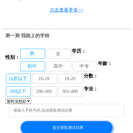
勇
11-04
山东蓝翔技师学院：湘西州人社局领导看望对口扶贫
点击查看更多>>
学生
11-02
烟台船舶工业学校：喜获省赛汽车项目一等奖
11-01
烟台机电工业学校：传递正能量 托起中国梦
11-01
世界技能大赛烟台选拔赛在烟台工贸技师学院开赛
测一测·我能上的学校
11-01
烟台市南山职业技术学校：全面总结第一次诊断性考
学历：
试
11-01
男
女
性别：
年龄：
初中
高中
中专
分数：
16岁以下
16-18
18-20
专业：
200以下
200-300
301-400